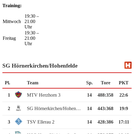
Training:
19:30 –
Mittwoch
21:00
Uhr
19:30 –
Freitag
21:00
Uhr
SG Hörnerkirchen/Hohenfelde
Pl.
Team
Sp.
Tore
PKT
1
MTV Herzhorn 3
14
488
:
358
22:6
2
SG Hörnerkirchen/Hohenfelde
14
443
:
368
19:9
3
TSV Ellerau 2
14
428
:
386
17:11