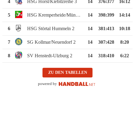
4
HSG Horst/Kiebitzreihe 3
14
376
:
377
16:12
5
HSG Kremperheide/Münsterdorf 3
14
398
:
399
14:14
6
HSG Störtal Hummeln 2
14
381
:
413
10:18
7
SG Kollmar/Neuendorf 2
14
307
:
428
8:20
8
SV Henstedt-Ulzburg 2
14
318
:
410
6:22
ZU DEN TABELLEN
powered by