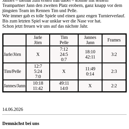
Jannes – diemal zum ersten mal dabei – konnte mit seinem
Teampartner Jann den zweiten Platz erobern, ganz knapp vor dem
jüngsten Team im Rennen Tim und Pelle.
Wie immer gab es tolle Spiele und einen ganz engen Turnierverlauf.
Bis zum letzten Spiel war unklar wer die Nase vor hat.
Schon jetzt freuen wir uns auf das nächste Jahr.
Jarle
Tim
Jannes
Frames
Jörn
Pelle
Jann
7:12
18:10
Jarle/Jörn
X
24:5
3:2
42:11
0:7
12:7
11:49
Tim/Pelle
5:24
X
2:3
0:14
7:0
10:18
49:11
Jannes/Jann
X
2:2
11:42
14:0
14.06.2026
Demnächst bei uns